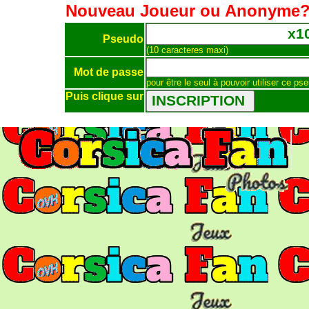
Nouveau Joueur ou Anonyme
Pseudo
(10 caracteres maxi)
Mot de passe
pour être le seul à pouvoir utiliser ce ps
Puis clique sur