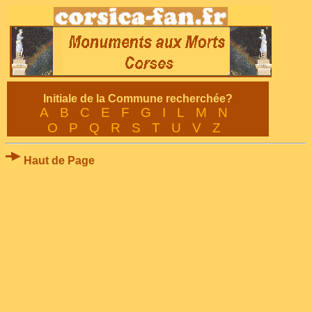
Initiale de la Commune recherchée?
A
B
C
E
F
G
I
L
M
N
O
P
Q
R
S
T
U
V
Z
Haut de Page