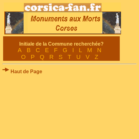
Initiale de la Commune recherchée?
A
B
C
E
F
G
I
L
M
N
O
P
Q
R
S
T
U
V
Z
Haut de Page