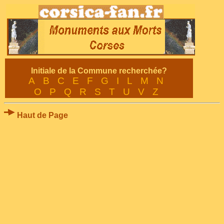
Initiale de la Commune recherchée?
A
B
C
E
F
G
I
L
M
N
O
P
Q
R
S
T
U
V
Z
Haut de Page