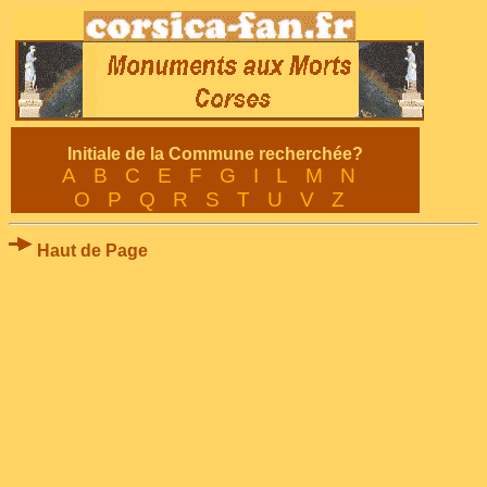
Initiale de la Commune recherchée?
A
B
C
E
F
G
I
L
M
N
O
P
Q
R
S
T
U
V
Z
Haut de Page