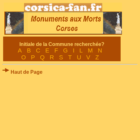
Initiale de la Commune recherchée?
A
B
C
E
F
G
I
L
M
N
O
P
Q
R
S
T
U
V
Z
Haut de Page