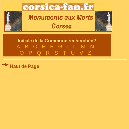
Initiale de la Commune recherchée?
A
B
C
E
F
G
I
L
M
N
O
P
Q
R
S
T
U
V
Z
Haut de Page