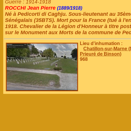
Guerre : 1914-1918
ROCCHI Jean Pierre
(1889/1918)
Né à Pedicorti di Caghju. Sous-lieutenant au 35ème
Sénégalais (35BTS). Mort pour la France (tué à l'
1918. Chevalier de la Légion d'Honneur à titre po
sur le Monument aux Morts de la commune de Pedi
Lieu d'inhumation :
Chatillon-sur-Marne 
Prieuré de Binson)
968