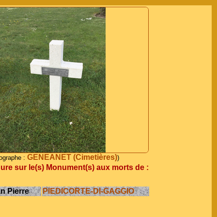
GENEANET (Cimetières)
ographe :
)
re sur le(s) Monument(s) aux morts de :
 Pierre
PIEDICORTE-DI-GAGGIO