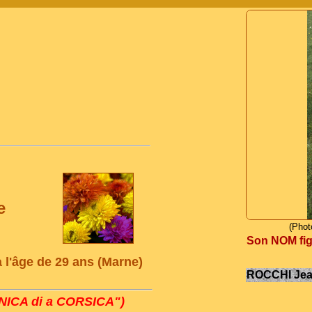
e
(Phot
Son NOM figu
 l'âge de 29 ans (Marne)
ROCCHI Jean
ICA di a CORSICA")