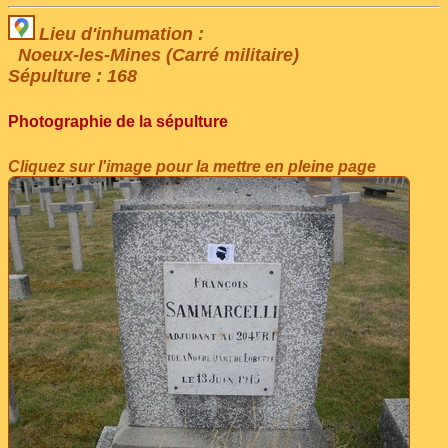
Lieu d'inhumation :
Noeux-les-Mines (Carré militaire)
Sépulture : 168
Photographie de la sépulture
Cliquez sur l'image pour la mettre en pleine page