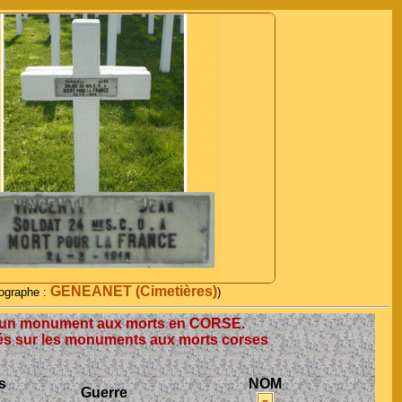
GENEANET (Cimetières)
ographe :
)
ucun monument aux morts en CORSE.
és sur les monuments aux morts corses
s
NOM
Guerre