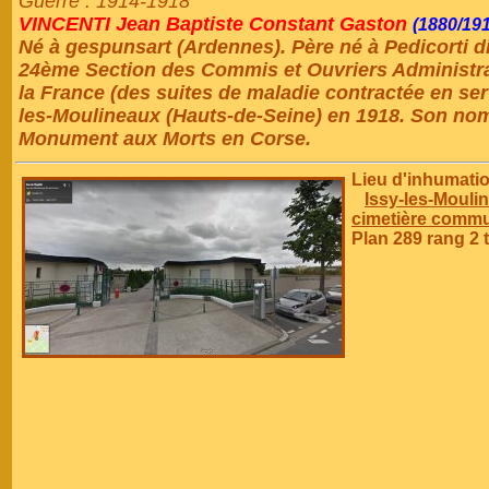
Guerre : 1914-1918
VINCENTI Jean Baptiste Constant Gaston
(1880/19
Né à gespunsart (Ardennes). Père né à Pedicorti di
24ème Section des Commis et Ouvriers Administra
la France (des suites de maladie contractée en servi
les-Moulineaux (Hauts-de-Seine) en 1918. Son nom
Monument aux Morts en Corse.
Lieu d'inhumatio
Issy-les-Moulin
cimetière commu
Plan 289 rang 2