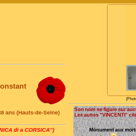
onstant
(Phot
Son nom ne figure sur a
38 ans (Hauts-de-Seine)
Les autres "VINCENTI" cit
ICA di a CORSICA")
Monument aux mort