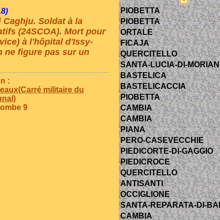
PIOBETTA
18)
 Caghju. Soldat à la
PIOBETTA
tifs (24SCOA). Mort pour
ORTALE
ce) à l'hôpital d'Issy-
FICAJA
 ne figure pas sur un
QUERCITELLO
SANTA-LUCIA-DI-MORIAN
BASTELICA
n :
BASTELICACCIA
eaux(Carré militaire du
PIOBETTA
nal)
 tombe 9
CAMBIA
CAMBIA
PIANA
PERO-CASEVECCHIE
PIEDICORTE-DI-GAGGIO
PIEDICROCE
QUERCITELLO
ANTISANTI
OCCIGLIONE
SANTA-REPARATA-DI-B
CAMBIA