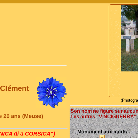
Clément
(Photogr
Son nom ne figure sur auc
de 20 ans (Meuse)
Les autres "VINCIGUERRA" c
Monument aux morts
ICA di a CORSICA")