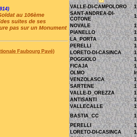
VALLE-DI-CAMPOLORO
1
914)
SANT-ANDREA-DI-
 Soldat au 106ème
1
COTONE
(des suites de ses
NOVALE
1
gure pas sur un Monument
PIANELLO
1
LA_PORTA
1
PERELLI
1
ationale Faubourg Pavé)
LORETO-DI-CASINCA
1
POGGIOLO
1
FICAJA
1
OLMO
I
VENZOLASCA
1
SARTENE
1
VALLE-D_OREZZA
1
ANTISANTI
1
VALLECALLE
1
BASTIA_CC
1
PERELLI
1
LORETO-DI-CASINCA
1