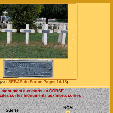
SEBAS du Forum Pages 14-18
aphe :
)
un monument aux morts en CORSE.
ités sur les monuments aux morts corses
NOM
Guerre