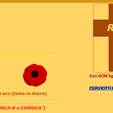
Son NOM figu
CERVIOTTI P
4 ans (Seine-et-Marne)
ICA di a CORSICA")