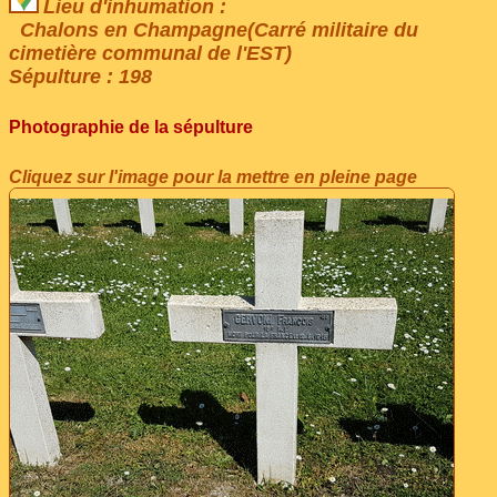
Lieu d'inhumation :
Chalons en Champagne(Carré militaire du
cimetière communal de l'EST)
Sépulture : 198
Photographie de la sépulture
Cliquez sur l'image pour la mettre en pleine page