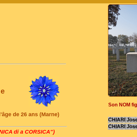
ie
Son NOM figu
'âge de 26 ans (Marne)
CHIARI Jose
CHIARI Jose
ICA di a CORSICA")