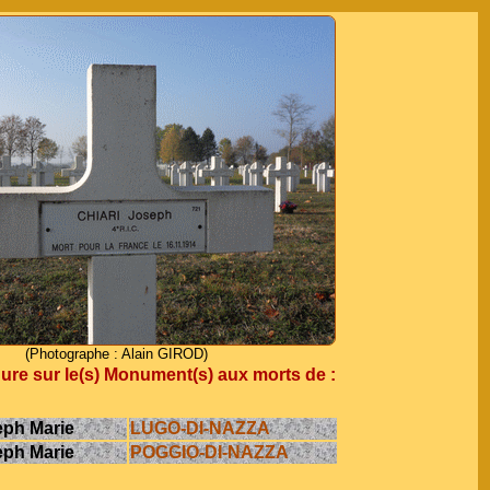
(Photographe : Alain GIROD)
re sur le(s) Monument(s) aux morts de :
ph Marie
LUGO-DI-NAZZA
ph Marie
POGGIO-DI-NAZZA