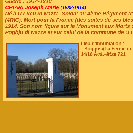
Guerre : 1914-1918
CHIARI Joseph Marie
(1888/1914)
Né à U Lucu di Nazza. Soldat au 4ème Régiment d'I
(4RIC). Mort pour la France (des suites de ses ble
1914. Son nom figure sur le Monument aux Morts
Poghju di Nazza et sur celui de la commune de U 
Lieu d'inhumation :
Suippes(La Ferme de 
14/18 Ã¢â‚¬â€œ 721