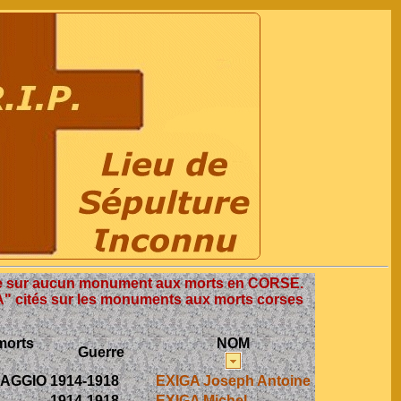
e sur aucun monument aux morts en CORSE.
A" cités sur les monuments aux morts corses
morts
NOM
Guerre
GAGGIO
1914-1918
EXIGA Joseph Antoine
1914-1918
EXIGA Michel