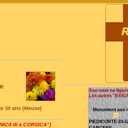
e
Son nom ne figur
Les autres "EXIG
de 30 ans (Meuse)
Monument aux 
PIEDICORTE-DI-
ICA di a CORSICA")
CARGESE