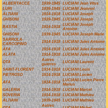
ALBERTACCE
1939-1945
LUCIANI Jean Vitus
LURI
1939-1945
LUCIANI Jeannot
ALTIANI
1914-1918
LUCIANI Joseph
GHISONI
1939-1945
LUCIANI Joseph
LUCIANI Joseph
BASTIA
1914-1918
Antoine
GHISONI
1939-1945
LUCIANI Joseph Marie
SARROLA-
1914-1918
LUCIANI Jules Antoine
CARCOPINO
AFA
1914-1918
LUCIANI Jules Antoine
ALATA
1914-1918
LUCIANI Jules Antoine
Autres
OTA
LUCIANI Laurent
guerres
SAINT-FLORENT
1914-1918
LUCIANI Louis
PIETROSO
1914-1918
LUCIANI Lucien
LUCIANI Lucien Pierre
AFA
1914-1918
Marius
GALERIA
1914-1918
LUCIANI Marcel
SOVERIA
1914-1918
LUCIANI Mathieu
ALTIANI
1939-1945
LUCIANI Mathieu
Autres
OTA
LUCIANI Michel