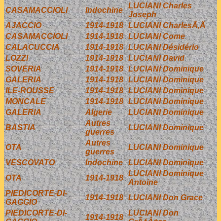
LUCIANI Charles
CASAMACCIOLI
Indochine
Joseph
AJACCIO
1914-1918
LUCIANI CharlesÃ‚Â
CASAMACCIOLI
1914-1918
LUCIANI Come
CALACUCCIA
1914-1918
LUCIANI Désidério
LOZZI
1914-1918
LUCIANI David
SOVERIA
1914-1918
LUCIANI Dominique
GALERIA
1914-1918
LUCIANI Dominique
ILE-ROUSSE
1914-1918
LUCIANI Dominique
MONCALE
1914-1918
LUCIANI Dominique
GALERIA
Algerie
LUCIANI Dominique
Autres
BASTIA
LUCIANI Dominique
guerres
Autres
OTA
LUCIANI Dominique
guerres
VESCOVATO
Indochine
LUCIANI Dominique
LUCIANI Dominique
OTA
1914-1918
Antoine
PIEDICORTE-DI-
1914-1918
LUCIANI Don Grace
GAGGIO
PIEDICORTE-DI-
LUCIANI Don
1914-1918