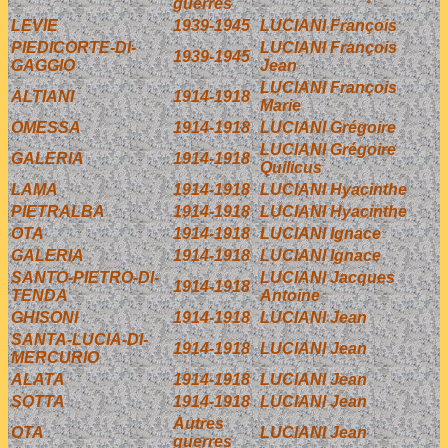
guerres
LEVIE
1939-1945
LUCIANI François
PIEDICORTE-DI-
LUCIANI François
1939-1945
GAGGIO
Jean
LUCIANI François
ALTIANI
1914-1918
Marie
OMESSA
1914-1918
LUCIANI Grégoire
LUCIANI Grégoire
GALERIA
1914-1918
Quilicus
LAMA
1914-1918
LUCIANI Hyacinthe
PIETRALBA
1914-1918
LUCIANI Hyacinthe
OTA
1914-1918
LUCIANI Ignace
GALERIA
1914-1918
LUCIANI Ignace
SANTO-PIETRO-DI-
LUCIANI Jacques
1914-1918
TENDA
Antoine
GHISONI
1914-1918
LUCIANI Jean
SANTA-LUCIA-DI-
1914-1918
LUCIANI Jean
MERCURIO
ALATA
1914-1918
LUCIANI Jean
SOTTA
1914-1918
LUCIANI Jean
Autres
OTA
LUCIANI Jean
guerres