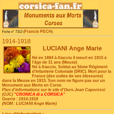
Francis PECH
Fiche n° 7313 (
)
1914-1918
LUCIANI Ange Marie
Né en 1884 à Aiacciu il meurt en 1915 à
l'âge de 31 ans (Meuse)
Né à Aiacciu. Soldat au 5ème Régiment
d'Infanterie Coloniale (5RIC). Mort pour la
France (des suites de ses blessures)
dans la Meuse en 1915. Son nom ne figure pas sur un
Monument aux Morts en Corse.
Plus d'informations sur le site d'Ours-Jean Caporossi
(OJC)
"CRONICA di a CORSICA"
Guerre : 1914-1918
(NOM : LUCIANI Ange Marie)
Lieu d'inhumation :