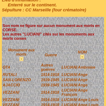
Enterré sur le continent.
Sépulture : CC Marseille (four crématoire)
Son nom ne figure sur aucun monument aux morts en
CORSE.
Les autres "LUCIANI" cités sur les monuments aux
morts corses
Monument aux
NOM
morts
Guerre
Autres
OTA
LUCIANI Ambroise
guerres
RUTALI
1914-1918
LUCIANI Ange
SAN-LORENZO
1939-1945
LUCIANI Ange
AJACCIO
1939-1945
LUCIANI Ange
LUCIANI Ange
VEZZANI
1914-1918
François
VEZZANI
1914-1918
LUCIANI Ange Louis
VEZZANI
1914-1918
LUCIANI Ange Louis