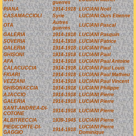
guerres
PIANA
1914-1918
LUCIANI Noël
CASAMACCIOLI
Syrie
LUCIANI Ours Etienne
Autres
OTA
LUCIANI Pascal
guerres
GALERIA
1914-1918
LUCIANI Pasquin
SOVERIA
1914-1918
LUCIANI Patrice
GALERIA
1914-1918
LUCIANI Paul
GHISONI
1914-1918
LUCIANI Paul
AFA
1914-1918
LUCIANI Paul Antoine
CALACUCCIA
1914-1918
LUCIANI Paul Louis
FIGARI
1914-1918
LUCIANI Paul Mathieu
VEZZANI
1914-1918
LUCIANI Paul Vincent
GHISONACCIA
1914-1918
LUCIANI Philippe
AJACCIO
1914-1918
LUCIANI Pierre
GALERIA
1914-1918
LUCIANI Pierre
SANT-ANDREA-DI-
1914-1918
LUCIANI Pierre
COTONE
ALBITRECCIA
1939-1945
LUCIANI Pierre
PIEDICORTE-DI-
LUCIANI Pierre
1914-1918
GAGGIO
Dominique