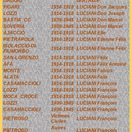
GAGGIO
GrÃƒÂ¢ce
FIGARI
1914-1918
LUCIANI Don Jacques
LOZZI
1914-1918
LUCIANI Don Joseph
BASTIA_CC
1939-1945
LUCIANI Don Marcel
SOVERIA
1939-1945
LUCIANI Don Marcel
AJACCIO
1914-1918
LUCIANI Elie
PIETRAPOLA
1914-1918
LUCIANI Etienne Félix
ISOLACCIO-DI-
1914-1918
LUCIANI Etienne Félix
FIUMORBO
SAN-LORENZO
1914-1918
LUCIANI Félix
AFA
1914-1918
LUCIANI Félix Antoine
MONTE
1914-1918
LUCIANI Fabius
ALATA
1914-1918
LUCIANI Felix
CASAMACCIOLI
1914-1918
LUCIANI François
LOZZI
1914-1918
LUCIANI François
MOCA_CROCE
1914-1918
LUCIANI François
LOZZI
1939-1945
LUCIANI François
CASAMACCIOLI
1939-1945
LUCIANI François
Victimes
PIETROSO
LUCIANI François
Civiles
Autres
PIETROSO
LUCIANI François