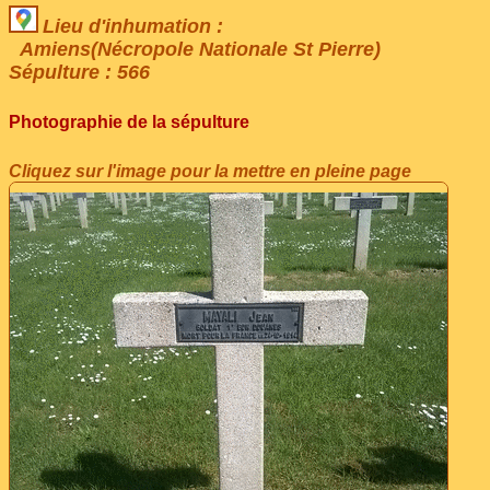
Lieu d'inhumation :
Amiens(Nécropole Nationale St Pierre)
Sépulture : 566
Photographie de la sépulture
Cliquez sur l'image pour la mettre en pleine page