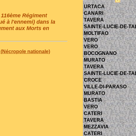
URTACA
CANARI
au 116ème Régiment
TAVERA
ué à l'ennemi) dans la
SAINTE-LUCIE-DE-T
ument aux Morts en
MOLTIFAO
VERO
VERO
(Nécropole nationale)
BOCOGNANO
MURATO
TAVERA
SAINTE-LUCIE-DE-T
CROCE
VILLE-DI-PARASO
MURATO
BASTIA
VERO
CATERI
TAVERA
MEZZAVIA
CATERI