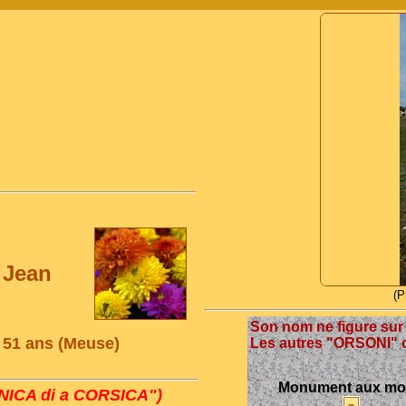
 Jean
(P
Son nom ne figure su
e 51 ans (Meuse)
Les autres "ORSONI" c
Monument aux mo
ICA di a CORSICA")