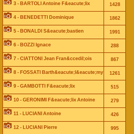
3 - BARTOLI Antoine F&eacute;lix
1428
4 - BENEDETTI Dominique
1862
5 - BONALDI S&eacute;bastien
1991
6 - BOZZI Ignace
288
7 - CIATTONI Jean Fran&ccedil;ois
867
8 - FOSSATI Barth&eacute;l&eacute;my
1261
9 - GAMBOTTI F&eacute;lix
515
10 - GERONIMI F&eacute;lix Antoine
279
11 - LUCIANI Antoine
426
12 - LUCIANI Pierre
995