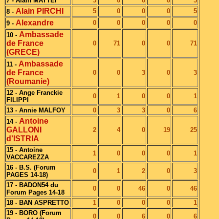
7 - Alain MATTEI
5
0
0
0
5
Alain PIRCHI
5
0
0
0
5
8 -
Alexandre
0
0
0
0
0
9 -
Ambassade
10 -
de France
0
71
0
0
71
(GRECE)
Ambassade
11 -
de France
0
0
3
0
3
(Roumanie)
12 - Ange Franckie
0
1
0
0
1
FILIPPI
13 - Annie MALFOY
0
3
3
0
6
Antoine
14 -
GALLONI
2
4
0
19
25
d'ISTRIA
15 - Antoine
1
0
0
0
1
VACCAREZZA
16 - B.S. (Forum
0
1
2
0
3
PAGES 14-18)
17 - BADON54 du
0
0
46
0
46
Forum Pages 14-18
18 - BAN ASPRETTO
1
0
0
0
1
19 - BORO (Forum
0
0
6
0
6