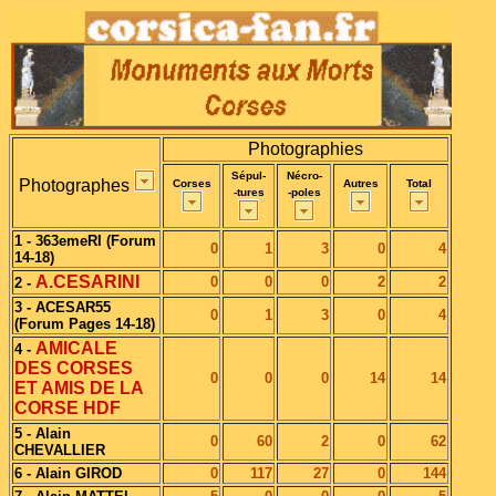
Photographies
Sépul-
Nécro-
Photographes
Corses
Autres
Total
-tures
-poles
1 - 363emeRI (Forum
0
1
3
0
4
14-18)
A.CESARINI
0
0
0
2
2
2 -
3 - ACESAR55
0
1
3
0
4
(Forum Pages 14-18)
AMICALE
4 -
DES CORSES
0
0
0
14
14
ET AMIS DE LA
CORSE HDF
5 - Alain
0
60
2
0
62
CHEVALLIER
6 - Alain GIROD
0
117
27
0
144