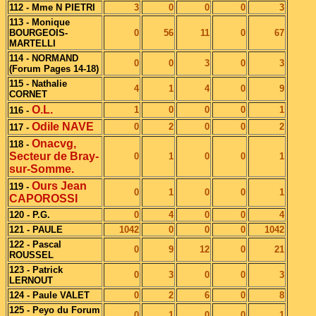
112 - Mme N PIETRI
3
0
0
0
3
113 - Monique
BOURGEOIS-
0
56
11
0
67
MARTELLI
114 - NORMAND
0
0
3
0
3
(Forum Pages 14-18)
115 - Nathalie
4
1
4
0
9
CORNET
O.L.
1
0
0
0
1
116 -
Odile NAVE
0
2
0
0
2
117 -
Onacvg,
118 -
Secteur de Bray-
0
1
0
0
1
sur-Somme.
Ours Jean
119 -
0
1
0
0
1
CAPOROSSI
120 - P.G.
0
4
0
0
4
121 - PAULE
1042
0
0
0
1042
122 - Pascal
0
9
12
0
21
ROUSSEL
123 - Patrick
0
3
0
0
3
LERNOUT
124 - Paule VALET
0
2
6
0
8
125 - Peyo du Forum
0
1
0
0
1