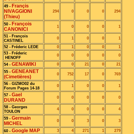
Françis
49 -
NIVAGGIONI
294
0
0
0
294
(Thieu)
François
50 -
1
0
0
0
1
CANONICI
51 - François
0
1
0
0
1
CASTINEL
52 - Fréderic LEDE
0
1
0
0
1
53 - Fréderic
0
0
0
0
0
HENOFF
GENAWIKI
0
0
21
0
21
54 -
GENEANET
55 -
0
752
17
0
769
(Cimetières)
56 - GIZMO02 du
0
1
0
0
1
Forum Pages 14-18
Gael
57 -
0
0
0
0
0
DURAND
58 - Georges
4
0
0
0
4
TOULON
Germain
59 -
0
0
3
0
3
MICHEL
Google MAP
3
4
271
1
279
60 -