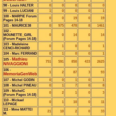
98 - Louis HALTER
0
0
0
0
0
99 - Louis LUCIANI
1
0
0
0
1
100 - MARPIE Forum
0
0
19
0
19
Pages 14-18
101 - MAURICE38
0
975
478
8
1461
102 -
MOUNETTE_GIRL
0
0
14
0
14
(Forum Pages 14-18)
103 - Madeleine
0
1
0
0
1
CENCI-RICHARD
104 - Marc FERRAND
0
1
0
0
1
Mathieu
105 -
751
591
850
433
2625
NIVAGGIONI
106 -
1
2
87
3
93
MemoriaGenWeb
107 - Michel GODIN
0
0
1
0
1
108 - Michel PINEAU
0
1
7
0
8
109 - MichelC
0
2
1
0
3
(Forum Pages 14-18)
110 - Mickael
0
1
10
0
11
LEPAGE
111 - Mme MATTEI
21
10
2
0
33
M.