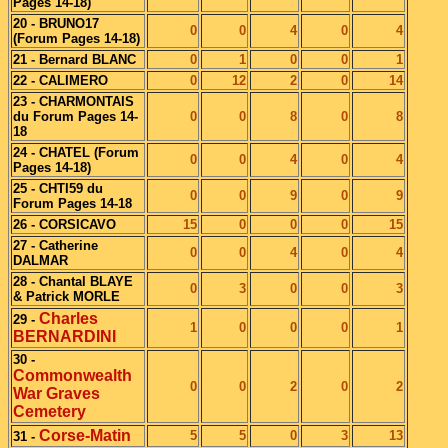
Pages 14-18)
20 - BRUNO17
0
0
4
0
4
(Forum Pages 14-18)
21 - Bernard BLANC
0
1
0
0
1
22 - CALIMERO
0
12
2
0
14
23 - CHARMONTAIS
du Forum Pages 14-
0
0
8
0
8
18
24 - CHATEL (Forum
0
0
4
0
4
Pages 14-18)
25 - CHTI59 du
0
0
9
0
9
Forum Pages 14-18
26 - CORSICAVO
15
0
0
0
15
27 - Catherine
0
0
4
0
4
DALMAR
28 - Chantal BLAYE
0
3
0
0
3
& Patrick MORLE
Charles
29 -
1
0
0
0
1
BERNARDINI
30 -
Commonwealth
0
0
2
0
2
War Graves
Cemetery
Corse-Matin
5
5
0
3
13
31 -