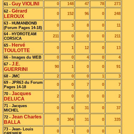
Guy VIOLINI
0
148
47
78
273
61 -
Gérard
62 -
0
152
96
0
248
LEROUX
63 - HUMANBONB
0
3
8
0
11
(Forum Pages 14-18)
64 - HYDROTEAM
211
0
0
0
211
CORSICA
Hervé
65 -
0
1
12
0
13
TOULOTTE
66 - Images du WEB
0
0
4
0
4
J.E.
67 -
90
1
0
0
91
GUERRINI
68 - JMC
2
0
0
1
3
69 - JPR63 du Forum
0
0
7
0
7
Pages 14-18
Jacques
70 -
2
0
0
0
2
DELUCA
71 - Jacques
0
6
31
0
37
MICHEL
Jean Charles
72 -
0
304
31
0
335
BALLA
73 - Jean- Louis
0
1
0
0
1
GRENIER