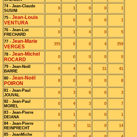
74 - Jean-Claude
0
1
0
0
1
SUSINI
Jean-Louis
75 -
1
0
0
0
1
VENTURA
76 - Jean-Luc
0
1
4
0
5
FRECHARD
Jean-Marie
77 -
355
0
0
4
359
VERGES
Jean-Michel
78 -
0
0
0
0
0
ROCARD
79 - Jean-Noël
0
4
6
31
41
BARRE
Jean-Noël
80 -
8
0
0
0
8
POIRON
81 - Jean-Paul
0
3
0
0
3
JOUVAL
82 - Jean-Paul
0
4
3
0
7
MOREL
83 - Jean-Pierre
0
1
0
0
1
DEIANA
84 - Jean-Pierre
0
3
11
0
14
REINPRECHT
85 - JeanMiche
0
0
4
0
4