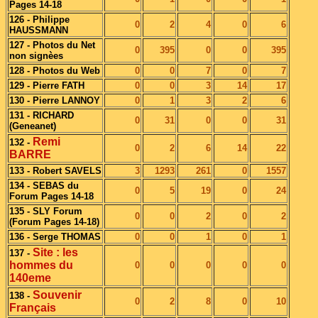
Pages 14-18
126 - Philippe
0
2
4
0
6
HAUSSMANN
127 - Photos du Net
0
395
0
0
395
non signèes
128 - Photos du Web
0
0
7
0
7
129 - Pierre FATH
0
0
3
14
17
130 - Pierre LANNOY
0
1
3
2
6
131 - RICHARD
0
31
0
0
31
(Geneanet)
Remi
132 -
0
2
6
14
22
BARRE
133 - Robert SAVELS
3
1293
261
0
1557
134 - SEBAS du
0
5
19
0
24
Forum Pages 14-18
135 - SLY Forum
0
0
2
0
2
(Forum Pages 14-18)
136 - Serge THOMAS
0
0
1
0
1
Site : les
137 -
hommes du
0
0
0
0
0
140eme
Souvenir
138 -
0
2
8
0
10
Français