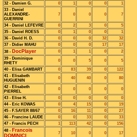
32 - Damien G.
0
1
0
0
1
33 - Daniel
ALEXANDRE-
7
0
0
0
7
GUERRINI
34 - Daniel LEFEVRE
0
2
3
0
5
35 - Daniel ROESS
0
1
0
0
1
36 - David H. D.
0
0
0
32
32
37 - Didier MAHU
0
0
0
17
17
DocPlayer
0
1
1
0
2
38 -
39 - Dominique
0
0
5
0
5
RHETY
40 - Elisa GAMBART
0
83
39
0
122
41 - Elisabeth
0
40
40
0
80
HUGUENIN
42 - Elisabeth
0
0
0
0
0
PIERREL
43 - Elise H.
0
0
0
0
0
44 - Eric KOWAS
0
4
15
0
19
45 - F.SAYER 88/67
0
16
11
0
27
46 - Francine LAUDE
0
0
33
0
33
47 - Francis PECH
1
113
42
0
156
Francois
48 -
7
10
0
0
17
DOMINICI