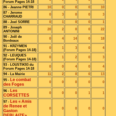
Forum Pages 14-18
86 - Jeanne PIETRI
10
0
0
0
10
87 - Jerome
0
3
0
0
3
CHARRAUD
88 - Joel SORRE
0
1
0
0
1
89 - Joseph
20
2
0
0
22
ANTONINI
90 - Joêl de
0
4
14
0
18
Bordeaux
91 - KRZYMEN
0
1
3
0
4
(Forum Pages 14-18)
92 - LEUQUES
0
1
2
0
3
(Forum Pages 14-18)
93 - LOUSTIK93 du
0
0
4
0
4
Forum Pages 14-18
94 - La Mairie
11
2
0
0
13
Le combat
95 -
0
0
0
0
0
des Foges
Les
96 -
0
0
0
1
1
CORSETTES
Les « Amis
97 -
de Renee et
0
0
0
0
0
Gaston
DEBLAIZE»