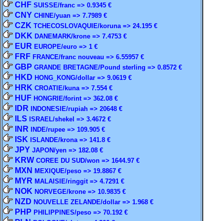
CHF
SUISSE/franc => 0.9345 €
CNY
CHINE/yuan => 7.7989 €
CZK
TCHECOSLOVAQUIE/koruna => 24.195 €
DKK
DANEMARK/krone => 7.4753 €
EUR
EUROPE/euro => 1 €
FRF
FRANCE/franc nouveau => 6.55957 €
GBP
GRANDE BRETAGNE/Pound sterling => 0.8572 €
HKD
HONG_KONG/dollar => 9.0619 €
HRK
CROATIE/kuna => 7.554 €
HUF
HONGRIE/forint => 362.08 €
IDR
INDONESIE/rupiah => 20648 €
ILS
ISRAEL/shekel => 3.4672 €
INR
INDE/rupee => 109.905 €
ISK
ISLANDE/krona => 141.8 €
JPY
JAPON/yen => 182.08 €
KRW
COREE DU SUD/won => 1644.97 €
MXN
MEXIQUE/peso => 19.8867 €
MYR
MALAISIE/ringgit => 4.7291 €
NOK
NORVEGE/krone => 10.9835 €
NZD
NOUVELLE ZELANDE/dollar => 1.968 €
PHP
PHILIPPINES/peso => 70.192 €