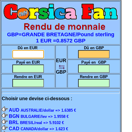
GBP=GRANDE BRETAGNE/Pound sterling
1 EUR =0.8572 GBP
Dû en EUR
Dû en GBP
EUR
Payé en EUR
Payé en GBP
GBP
Rendre en EUR
Rendre en GBP
Choisir une devise ci-dessous :
AUD
AUSTRALIE/dollar => 1.6385 €
BGN
BULGARIE/lev => 1.9558 €
BRL
BRESIL/real => 5.9102 €
CAD
CANADA/dollar => 1.623 €