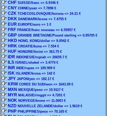
CHF
SUISSE/franc => 0.9346 €
CNY
CHINE/yuan => 7.7898 €
CZK
TCHECOSLOVAQUIE/koruna => 24.21 €
DKK
DANEMARK/krone => 7.4755 €
EUR
EUROPE/euro => 1 €
FRF
FRANCE/franc nouveau => 6.55957 €
GBP
GRANDE BRETAGNE/Pound sterling => 0.85705 €
HKD
HONG_KONG/dollar => 9.0542 €
HRK
CROATIE/kuna => 7.554 €
HUF
HONGRIE/forint => 363.75 €
IDR
INDONESIE/rupiah => 20659.7 €
ILS
ISRAEL/shekel => 3.4774 €
INR
INDE/rupee => 109.909 €
ISK
ISLANDE/krona => 142 €
JPY
JAPON/yen => 182.17 €
KRW
COREE DU SUD/won => 1643.09 €
MXN
MEXIQUE/peso => 19.9117 €
MYR
MALAISIE/ringgit => 4.7201 €
NOK
NORVEGE/krone => 11.0003 €
NZD
NOUVELLE ZELANDE/dollar => 1.9619 €
PHP
PHILIPPINES/peso => 70.165 €