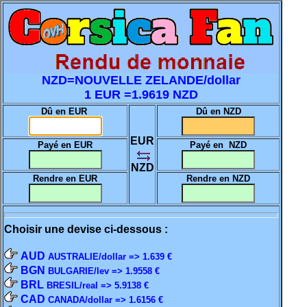
NZD=NOUVELLE ZELANDE/dollar
1 EUR =1.9619 NZD
Dû en EUR
Dû en NZD
EUR
Payé en EUR
Payé en NZD
NZD
Rendre en EUR
Rendre en NZD
Choisir une devise ci-dessous :
AUD
AUSTRALIE/dollar => 1.639 €
BGN
BULGARIE/lev => 1.9558 €
BRL
BRESIL/real => 5.9138 €
CAD
CANADA/dollar => 1.6156 €