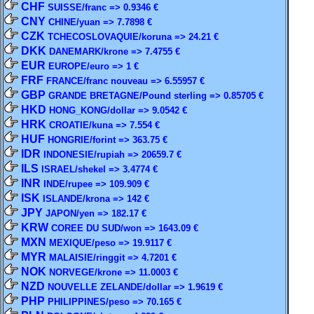
CHF
SUISSE/franc => 0.9346 €
CNY
CHINE/yuan => 7.7898 €
CZK
TCHECOSLOVAQUIE/koruna => 24.21 €
DKK
DANEMARK/krone => 7.4755 €
EUR
EUROPE/euro => 1 €
FRF
FRANCE/franc nouveau => 6.55957 €
GBP
GRANDE BRETAGNE/Pound sterling => 0.85705 €
HKD
HONG_KONG/dollar => 9.0542 €
HRK
CROATIE/kuna => 7.554 €
HUF
HONGRIE/forint => 363.75 €
IDR
INDONESIE/rupiah => 20659.7 €
ILS
ISRAEL/shekel => 3.4774 €
INR
INDE/rupee => 109.909 €
ISK
ISLANDE/krona => 142 €
JPY
JAPON/yen => 182.17 €
KRW
COREE DU SUD/won => 1643.09 €
MXN
MEXIQUE/peso => 19.9117 €
MYR
MALAISIE/ringgit => 4.7201 €
NOK
NORVEGE/krone => 11.0003 €
NZD
NOUVELLE ZELANDE/dollar => 1.9619 €
PHP
PHILIPPINES/peso => 70.165 €