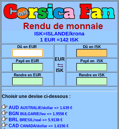
ISK=ISLANDE/krona
1 EUR =142 ISK
Dû en EUR
Dû en ISK
EUR
Payé en EUR
Payé en ISK
ISK
Rendre en EUR
Rendre en ISK
Choisir une devise ci-dessous :
AUD
AUSTRALIE/dollar => 1.639 €
BGN
BULGARIE/lev => 1.9558 €
BRL
BRESIL/real => 5.9138 €
CAD
CANADA/dollar => 1.6156 €