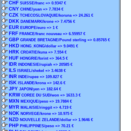
CHF
SUISSE/franc => 0.9347 €
CNY
CHINE/yuan => 7.7834 €
CZK
TCHECOSLOVAQUIE/koruna => 24.261 €
DKK
DANEMARK/krone => 7.4756 €
EUR
EUROPE/euro => 1 €
FRF
FRANCE/franc nouveau => 6.55957 €
GBP
GRANDE BRETAGNE/Pound sterling => 0.85765 €
HKD
HONG_KONG/dollar => 9.0491 €
HRK
CROATIE/kuna => 7.554 €
HUF
HONGRIE/forint => 364.5 €
IDR
INDONESIE/rupiah => 20585 €
ILS
ISRAEL/shekel => 3.4638 €
INR
INDE/rupee => 109.827 €
ISK
ISLANDE/krona => 142.6 €
JPY
JAPON/yen => 182.64 €
KRW
COREE DU SUD/won => 1633.3 €
MXN
MEXIQUE/peso => 19.7884 €
MYR
MALAISIE/ringgit => 4.719 €
NOK
NORVEGE/krone => 10.975 €
NZD
NOUVELLE ZELANDE/dollar => 1.9646 €
PHP
PHILIPPINES/peso => 70.21 €