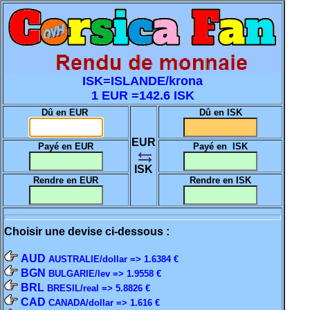
ISK=ISLANDE/krona
1 EUR =142.6 ISK
Dû en EUR
Dû en ISK
EUR
Payé en EUR
Payé en ISK
ISK
Rendre en EUR
Rendre en ISK
Choisir une devise ci-dessous :
AUD
AUSTRALIE/dollar => 1.6384 €
BGN
BULGARIE/lev => 1.9558 €
BRL
BRESIL/real => 5.8826 €
CAD
CANADA/dollar => 1.616 €