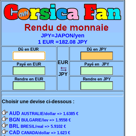
JPY=JAPON/yen
1 EUR =182.08 JPY
Dû en EUR
Dû en JPY
EUR
Payé en EUR
Payé en JPY
JPY
Rendre en EUR
Rendre en JPY
Choisir une devise ci-dessous :
AUD
AUSTRALIE/dollar => 1.6385 €
BGN
BULGARIE/lev => 1.9558 €
BRL
BRESIL/real => 5.9102 €
CAD
CANADA/dollar => 1.623 €