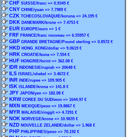
CHF
SUISSE/franc => 0.9345 €
CNY
CHINE/yuan => 7.7989 €
CZK
TCHECOSLOVAQUIE/koruna => 24.195 €
DKK
DANEMARK/krone => 7.4753 €
EUR
EUROPE/euro => 1 €
FRF
FRANCE/franc nouveau => 6.55957 €
GBP
GRANDE BRETAGNE/Pound sterling => 0.8572 €
HKD
HONG_KONG/dollar => 9.0619 €
HRK
CROATIE/kuna => 7.554 €
HUF
HONGRIE/forint => 362.08 €
IDR
INDONESIE/rupiah => 20648 €
ILS
ISRAEL/shekel => 3.4672 €
INR
INDE/rupee => 109.905 €
ISK
ISLANDE/krona => 141.8 €
JPY
JAPON/yen => 182.08 €
KRW
COREE DU SUD/won => 1644.97 €
MXN
MEXIQUE/peso => 19.8867 €
MYR
MALAISIE/ringgit => 4.7291 €
NOK
NORVEGE/krone => 10.9835 €
NZD
NOUVELLE ZELANDE/dollar => 1.968 €
PHP
PHILIPPINES/peso => 70.192 €