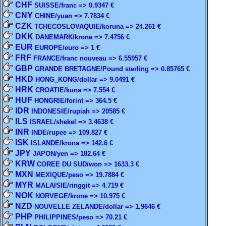
CHF
SUISSE/franc => 0.9347 €
CNY
CHINE/yuan => 7.7834 €
CZK
TCHECOSLOVAQUIE/koruna => 24.261 €
DKK
DANEMARK/krone => 7.4756 €
EUR
EUROPE/euro => 1 €
FRF
FRANCE/franc nouveau => 6.55957 €
GBP
GRANDE BRETAGNE/Pound sterling => 0.85765 €
HKD
HONG_KONG/dollar => 9.0491 €
HRK
CROATIE/kuna => 7.554 €
HUF
HONGRIE/forint => 364.5 €
IDR
INDONESIE/rupiah => 20585 €
ILS
ISRAEL/shekel => 3.4638 €
INR
INDE/rupee => 109.827 €
ISK
ISLANDE/krona => 142.6 €
JPY
JAPON/yen => 182.64 €
KRW
COREE DU SUD/won => 1633.3 €
MXN
MEXIQUE/peso => 19.7884 €
MYR
MALAISIE/ringgit => 4.719 €
NOK
NORVEGE/krone => 10.975 €
NZD
NOUVELLE ZELANDE/dollar => 1.9646 €
PHP
PHILIPPINES/peso => 70.21 €