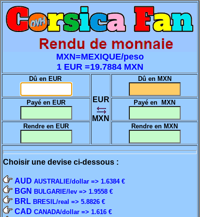
MXN=MEXIQUE/peso
1 EUR =19.7884 MXN
Dû en EUR
Dû en MXN
EUR
Payé en EUR
Payé en MXN
MXN
Rendre en EUR
Rendre en MXN
Choisir une devise ci-dessous :
AUD
AUSTRALIE/dollar => 1.6384 €
BGN
BULGARIE/lev => 1.9558 €
BRL
BRESIL/real => 5.8826 €
CAD
CANADA/dollar => 1.616 €