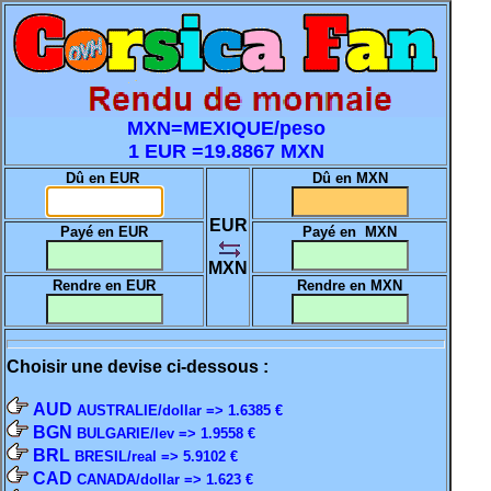
MXN=MEXIQUE/peso
1 EUR =19.8867 MXN
Dû en EUR
Dû en MXN
EUR
Payé en EUR
Payé en MXN
MXN
Rendre en EUR
Rendre en MXN
Choisir une devise ci-dessous :
AUD
AUSTRALIE/dollar => 1.6385 €
BGN
BULGARIE/lev => 1.9558 €
BRL
BRESIL/real => 5.9102 €
CAD
CANADA/dollar => 1.623 €