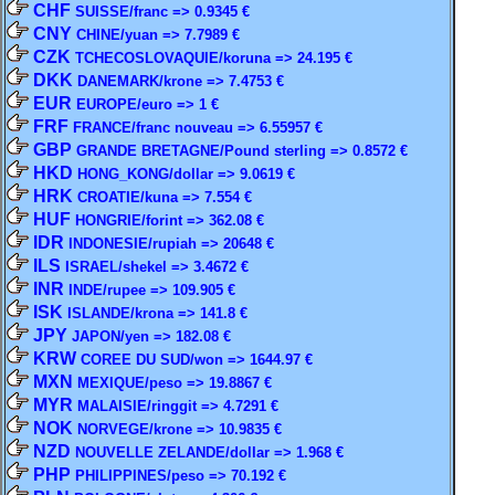
CHF
SUISSE/franc => 0.9345 €
CNY
CHINE/yuan => 7.7989 €
CZK
TCHECOSLOVAQUIE/koruna => 24.195 €
DKK
DANEMARK/krone => 7.4753 €
EUR
EUROPE/euro => 1 €
FRF
FRANCE/franc nouveau => 6.55957 €
GBP
GRANDE BRETAGNE/Pound sterling => 0.8572 €
HKD
HONG_KONG/dollar => 9.0619 €
HRK
CROATIE/kuna => 7.554 €
HUF
HONGRIE/forint => 362.08 €
IDR
INDONESIE/rupiah => 20648 €
ILS
ISRAEL/shekel => 3.4672 €
INR
INDE/rupee => 109.905 €
ISK
ISLANDE/krona => 141.8 €
JPY
JAPON/yen => 182.08 €
KRW
COREE DU SUD/won => 1644.97 €
MXN
MEXIQUE/peso => 19.8867 €
MYR
MALAISIE/ringgit => 4.7291 €
NOK
NORVEGE/krone => 10.9835 €
NZD
NOUVELLE ZELANDE/dollar => 1.968 €
PHP
PHILIPPINES/peso => 70.192 €