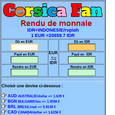
IDR=INDONESIE/rupiah
1 EUR =20659.7 IDR
Dû en EUR
Dû en IDR
EUR
Payé en EUR
Payé en IDR
IDR
Rendre en EUR
Rendre en IDR
Choisir une devise ci-dessous :
AUD
AUSTRALIE/dollar => 1.639 €
BGN
BULGARIE/lev => 1.9558 €
BRL
BRESIL/real => 5.9138 €
CAD
CANADA/dollar => 1.6156 €