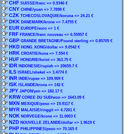
CHF
SUISSE/franc => 0.9346 €
CNY
CHINE/yuan => 7.7898 €
CZK
TCHECOSLOVAQUIE/koruna => 24.21 €
DKK
DANEMARK/krone => 7.4755 €
EUR
EUROPE/euro => 1 €
FRF
FRANCE/franc nouveau => 6.55957 €
GBP
GRANDE BRETAGNE/Pound sterling => 0.85705 €
HKD
HONG_KONG/dollar => 9.0542 €
HRK
CROATIE/kuna => 7.554 €
HUF
HONGRIE/forint => 363.75 €
IDR
INDONESIE/rupiah => 20659.7 €
ILS
ISRAEL/shekel => 3.4774 €
INR
INDE/rupee => 109.909 €
ISK
ISLANDE/krona => 142 €
JPY
JAPON/yen => 182.17 €
KRW
COREE DU SUD/won => 1643.09 €
MXN
MEXIQUE/peso => 19.9117 €
MYR
MALAISIE/ringgit => 4.7201 €
NOK
NORVEGE/krone => 11.0003 €
NZD
NOUVELLE ZELANDE/dollar => 1.9619 €
PHP
PHILIPPINES/peso => 70.165 €