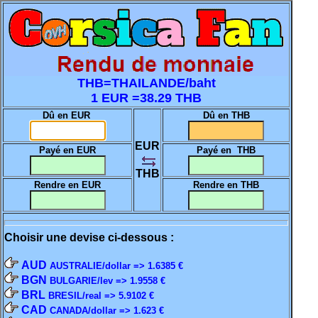
THB=THAILANDE/baht
1 EUR =38.29 THB
Dû en EUR
Dû en THB
EUR
Payé en EUR
Payé en THB
THB
Rendre en EUR
Rendre en THB
Choisir une devise ci-dessous :
AUD
AUSTRALIE/dollar => 1.6385 €
BGN
BULGARIE/lev => 1.9558 €
BRL
BRESIL/real => 5.9102 €
CAD
CANADA/dollar => 1.623 €