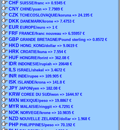
CHF
SUISSE/franc => 0.9345 €
CNY
CHINE/yuan => 7.7989 €
CZK
TCHECOSLOVAQUIE/koruna => 24.195 €
DKK
DANEMARK/krone => 7.4753 €
EUR
EUROPE/euro => 1 €
FRF
FRANCE/franc nouveau => 6.55957 €
GBP
GRANDE BRETAGNE/Pound sterling => 0.8572 €
HKD
HONG_KONG/dollar => 9.0619 €
HRK
CROATIE/kuna => 7.554 €
HUF
HONGRIE/forint => 362.08 €
IDR
INDONESIE/rupiah => 20648 €
ILS
ISRAEL/shekel => 3.4672 €
INR
INDE/rupee => 109.905 €
ISK
ISLANDE/krona => 141.8 €
JPY
JAPON/yen => 182.08 €
KRW
COREE DU SUD/won => 1644.97 €
MXN
MEXIQUE/peso => 19.8867 €
MYR
MALAISIE/ringgit => 4.7291 €
NOK
NORVEGE/krone => 10.9835 €
NZD
NOUVELLE ZELANDE/dollar => 1.968 €
PHP
PHILIPPINES/peso => 70.192 €