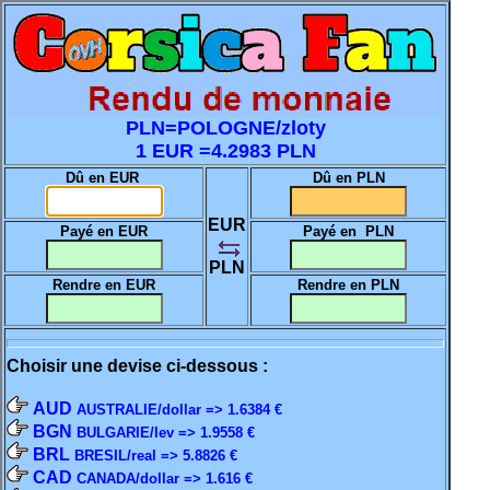
PLN=POLOGNE/zloty
1 EUR =4.2983 PLN
Dû en EUR
Dû en PLN
EUR
Payé en EUR
Payé en PLN
PLN
Rendre en EUR
Rendre en PLN
Choisir une devise ci-dessous :
AUD
AUSTRALIE/dollar => 1.6384 €
BGN
BULGARIE/lev => 1.9558 €
BRL
BRESIL/real => 5.8826 €
CAD
CANADA/dollar => 1.616 €