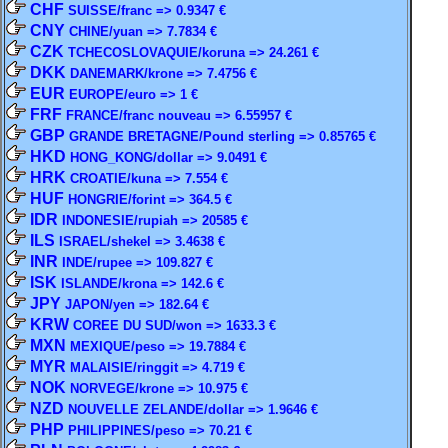
CHF
SUISSE/franc => 0.9347 €
CNY
CHINE/yuan => 7.7834 €
CZK
TCHECOSLOVAQUIE/koruna => 24.261 €
DKK
DANEMARK/krone => 7.4756 €
EUR
EUROPE/euro => 1 €
FRF
FRANCE/franc nouveau => 6.55957 €
GBP
GRANDE BRETAGNE/Pound sterling => 0.85765 €
HKD
HONG_KONG/dollar => 9.0491 €
HRK
CROATIE/kuna => 7.554 €
HUF
HONGRIE/forint => 364.5 €
IDR
INDONESIE/rupiah => 20585 €
ILS
ISRAEL/shekel => 3.4638 €
INR
INDE/rupee => 109.827 €
ISK
ISLANDE/krona => 142.6 €
JPY
JAPON/yen => 182.64 €
KRW
COREE DU SUD/won => 1633.3 €
MXN
MEXIQUE/peso => 19.7884 €
MYR
MALAISIE/ringgit => 4.719 €
NOK
NORVEGE/krone => 10.975 €
NZD
NOUVELLE ZELANDE/dollar => 1.9646 €
PHP
PHILIPPINES/peso => 70.21 €