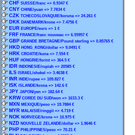
CHF
SUISSE/franc => 0.9347 €
CNY
CHINE/yuan => 7.7834 €
CZK
TCHECOSLOVAQUIE/koruna => 24.261 €
DKK
DANEMARK/krone => 7.4756 €
EUR
EUROPE/euro => 1 €
FRF
FRANCE/franc nouveau => 6.55957 €
GBP
GRANDE BRETAGNE/Pound sterling => 0.85765 €
HKD
HONG_KONG/dollar => 9.0491 €
HRK
CROATIE/kuna => 7.554 €
HUF
HONGRIE/forint => 364.5 €
IDR
INDONESIE/rupiah => 20585 €
ILS
ISRAEL/shekel => 3.4638 €
INR
INDE/rupee => 109.827 €
ISK
ISLANDE/krona => 142.6 €
JPY
JAPON/yen => 182.64 €
KRW
COREE DU SUD/won => 1633.3 €
MXN
MEXIQUE/peso => 19.7884 €
MYR
MALAISIE/ringgit => 4.719 €
NOK
NORVEGE/krone => 10.975 €
NZD
NOUVELLE ZELANDE/dollar => 1.9646 €
PHP
PHILIPPINES/peso => 70.21 €