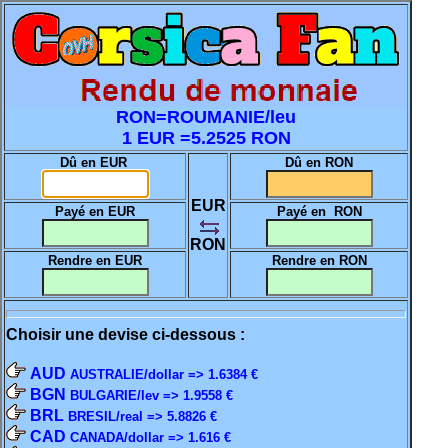
RON=ROUMANIE/leu
1 EUR =5.2525 RON
Dû en EUR
Dû en RON
EUR
Payé en EUR
Payé en RON
RON
Rendre en EUR
Rendre en RON
Choisir une devise ci-dessous :
AUD
AUSTRALIE/dollar => 1.6384 €
BGN
BULGARIE/lev => 1.9558 €
BRL
BRESIL/real => 5.8826 €
CAD
CANADA/dollar => 1.616 €