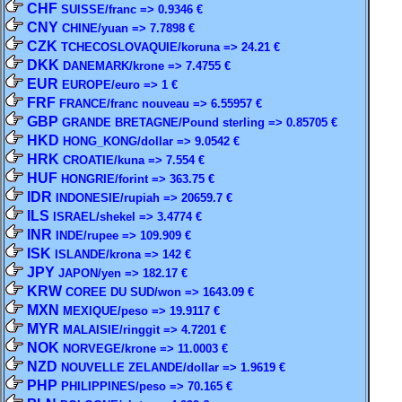
CHF
SUISSE/franc => 0.9346 €
CNY
CHINE/yuan => 7.7898 €
CZK
TCHECOSLOVAQUIE/koruna => 24.21 €
DKK
DANEMARK/krone => 7.4755 €
EUR
EUROPE/euro => 1 €
FRF
FRANCE/franc nouveau => 6.55957 €
GBP
GRANDE BRETAGNE/Pound sterling => 0.85705 €
HKD
HONG_KONG/dollar => 9.0542 €
HRK
CROATIE/kuna => 7.554 €
HUF
HONGRIE/forint => 363.75 €
IDR
INDONESIE/rupiah => 20659.7 €
ILS
ISRAEL/shekel => 3.4774 €
INR
INDE/rupee => 109.909 €
ISK
ISLANDE/krona => 142 €
JPY
JAPON/yen => 182.17 €
KRW
COREE DU SUD/won => 1643.09 €
MXN
MEXIQUE/peso => 19.9117 €
MYR
MALAISIE/ringgit => 4.7201 €
NOK
NORVEGE/krone => 11.0003 €
NZD
NOUVELLE ZELANDE/dollar => 1.9619 €
PHP
PHILIPPINES/peso => 70.165 €