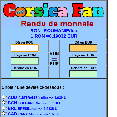
RON=ROUMANIE/leu
1 RON =0.19032 EUR
Dû en RON
Dû en EUR
RON
Payé en RON
Payé en EUR
EUR
Rendre en RON
Rendre en EUR
Choisir une devise ci-dessous :
AUD
AUSTRALIE/dollar => 1.639 €
BGN
BULGARIE/lev => 1.9558 €
BRL
BRESIL/real => 5.9138 €
CAD
CANADA/dollar => 1.6156 €