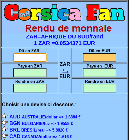
ZAR=AFRIQUE DU SUD/rand
1 ZAR =0.0534371 EUR
Dû en ZAR
Dû en EUR
ZAR
Payé en ZAR
Payé en EUR
EUR
Rendre en ZAR
Rendre en EUR
Choisir une devise ci-dessous :
AUD
AUSTRALIE/dollar => 1.6384 €
BGN
BULGARIE/lev => 1.9558 €
BRL
BRESIL/real => 5.8826 €
CAD
CANADA/dollar => 1.616 €