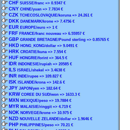
CHF
SUISSE/franc => 0.9347 €
CNY
CHINE/yuan => 7.7834 €
CZK
TCHECOSLOVAQUIE/koruna => 24.261 €
DKK
DANEMARK/krone => 7.4756 €
EUR
EUROPE/euro => 1 €
FRF
FRANCE/franc nouveau => 6.55957 €
GBP
GRANDE BRETAGNE/Pound sterling => 0.85765 €
HKD
HONG_KONG/dollar => 9.0491 €
HRK
CROATIE/kuna => 7.554 €
HUF
HONGRIE/forint => 364.5 €
IDR
INDONESIE/rupiah => 20585 €
ILS
ISRAEL/shekel => 3.4638 €
INR
INDE/rupee => 109.827 €
ISK
ISLANDE/krona => 142.6 €
JPY
JAPON/yen => 182.64 €
KRW
COREE DU SUD/won => 1633.3 €
MXN
MEXIQUE/peso => 19.7884 €
MYR
MALAISIE/ringgit => 4.719 €
NOK
NORVEGE/krone => 10.975 €
NZD
NOUVELLE ZELANDE/dollar => 1.9646 €
PHP
PHILIPPINES/peso => 70.21 €