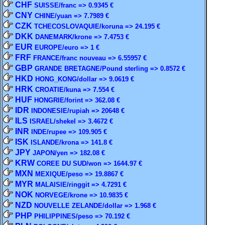
CHF
SUISSE/franc => 0.9345 €
CNY
CHINE/yuan => 7.7989 €
CZK
TCHECOSLOVAQUIE/koruna => 24.195 €
DKK
DANEMARK/krone => 7.4753 €
EUR
EUROPE/euro => 1 €
FRF
FRANCE/franc nouveau => 6.55957 €
GBP
GRANDE BRETAGNE/Pound sterling => 0.8572 €
HKD
HONG_KONG/dollar => 9.0619 €
HRK
CROATIE/kuna => 7.554 €
HUF
HONGRIE/forint => 362.08 €
IDR
INDONESIE/rupiah => 20648 €
ILS
ISRAEL/shekel => 3.4672 €
INR
INDE/rupee => 109.905 €
ISK
ISLANDE/krona => 141.8 €
JPY
JAPON/yen => 182.08 €
KRW
COREE DU SUD/won => 1644.97 €
MXN
MEXIQUE/peso => 19.8867 €
MYR
MALAISIE/ringgit => 4.7291 €
NOK
NORVEGE/krone => 10.9835 €
NZD
NOUVELLE ZELANDE/dollar => 1.968 €
PHP
PHILIPPINES/peso => 70.192 €