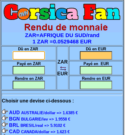
ZAR=AFRIQUE DU SUD/rand
1 ZAR =0.0529468 EUR
Dû en ZAR
Dû en EUR
ZAR
Payé en ZAR
Payé en EUR
EUR
Rendre en ZAR
Rendre en EUR
Choisir une devise ci-dessous :
AUD
AUSTRALIE/dollar => 1.6385 €
BGN
BULGARIE/lev => 1.9558 €
BRL
BRESIL/real => 5.9102 €
CAD
CANADA/dollar => 1.623 €